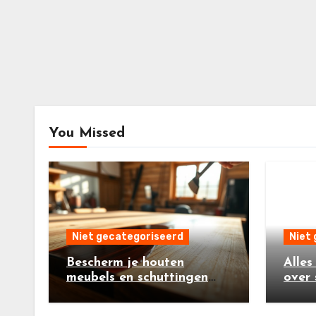
You Missed
Niet gecategoriseerd
Niet
Bescherm je houten
Alles
meubels en schuttingen
over 
met steigerhoutbeits
verhu