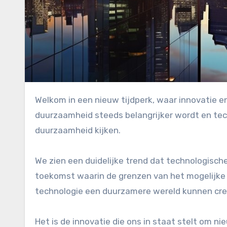
Welkom in een nieuw tijdperk, waar innovatie en duurzaamheid hand in hand gaan. We leven in een tijd waarin
duurzaamheid steeds belangrijker wordt en tec
duurzaamheid kijken.
We zien een duidelijke trend dat technologisch
toekomst waarin de grenzen van het mogelijke
technologie een duurzamere wereld kunnen cre
Het is de innovatie die ons in staat stelt om 