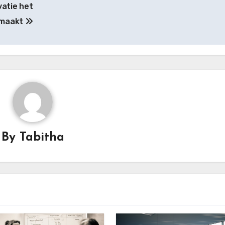
atie het
 maakt
By
Tabitha